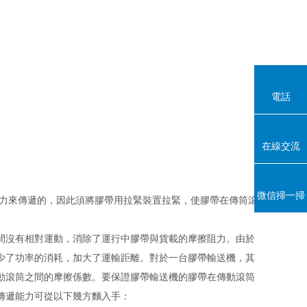
電話
在線交流
微信掃一掃
遞的，因此須將膠帶用拉緊裝置拉緊，使膠帶在傳筒滾
之間沒有相對運動，消除了運行中膠帶與貨載的摩擦阻力。由於
了功率的消耗，加大了運輸距離。對於一台膠帶輸送機，其
傳動滾筒之間的摩擦係數。要保證膠帶輸送機的膠帶在傳動滾筒
傳遞能力可從以下幾方麵入手：