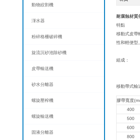
動物絞割機
耐腐蝕材質
潷水器
特點
移動式皮帶輸送
粉碎格柵破碎機
性和輕便型
旋流沉砂池除砂機
組成：
皮帶輸送機
砂水分離器
移動帶式輸
螺旋壓榨機
膠帶寬度(m
400
螺旋輸送機
500
600
固液分離器
800