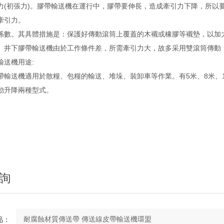
初張力)。膠帶輸送機在運行中，膠帶要伸長，造成牽引力下降，
引力。
。其具體措施是：保護好傳動滾筒上覆蓋的木襯或橡膠等襯墊，以加大
。井下膠帶輸送機由於工作條件差，所需牽引力大，故多采用雙滾筒傳動
輸送機
用途:
適用於散糧、包糧的輸送、堆垛、裝卸車等作業。有5米、8米、10
、手動升降兩種型式。
詢
：