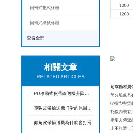
1000
回轉式耙式格柵
1200
回轉式機械格柵
查看全部
相關文章
RELATED ARTICLES
耐腐蝕材質
PD移動式皮帶輸送機升降裝置的潤滑要點
筒分離處具有
⑵膠帶與貨載一
導致皮帶輸送機打滑的原因及措施
托輥內裝有滾動
牽引力傳遞能
傾角皮帶輸送機為什麽會打滑
上不打滑