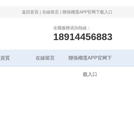
返回首頁
|
在線留言
|
聯係榴莲APP官网下载入口
全國服務谘詢熱線：
18914456883
譽資質
在線留言
聯係榴莲APP官网下
载入口