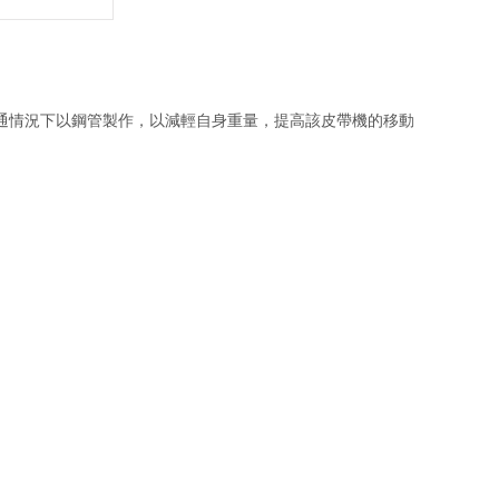
架普通情況下以鋼管製作，以減輕自身重量，提高該皮帶機的移動