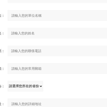
：
：
：
：
：
：