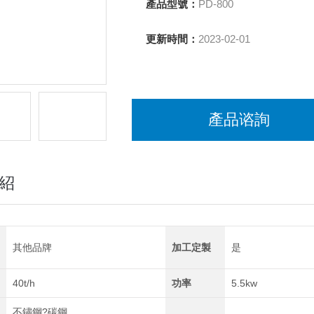
產品型號：
PD-800
更新時間：
2023-02-01
產品谘詢
紹
其他品牌
加工定製
是
40t/h
功率
5.5kw
不鏽鋼?碳鋼