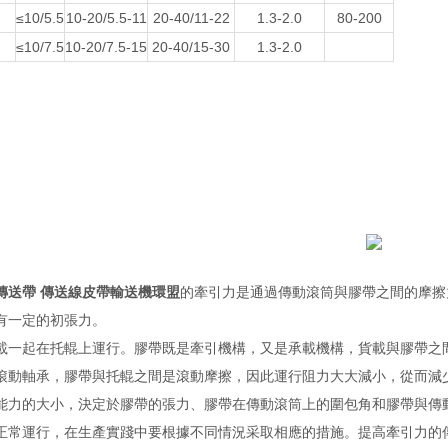
≤10/5.5
10-20/5.5-11
20-40/11-22
1.3-2.0
8
0-
20
0
≤10/7.5
10-20/7.5-15
20-40/15-30
1.3-2.0
傳送帶 傳送線皮帶輸送機環盟
的牽引力是通過傳動滾筒與膠帶之間的摩擦力來傳
一定的初張力。
起在托輥上運行。膠帶既是牽引機構，又是承載機構，貨載與膠帶
軸承，膠帶與托輥之間是滾動摩擦，因此運行阻力大大減小，從而減少
力的大小，決定於膠帶的張力、膠帶在傳動滾筒上的圍包角和膠帶與
，正常運行，在生產實踐中要根據不同情況采取相應的措施。提高牽引力的