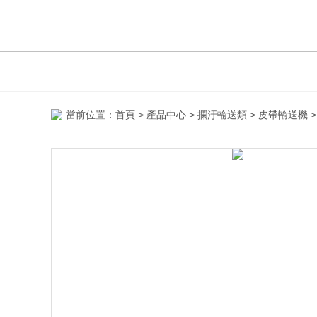
當前位置：
首頁
>
產品中心
>
攔汙輸送類
>
皮帶輸送機
>