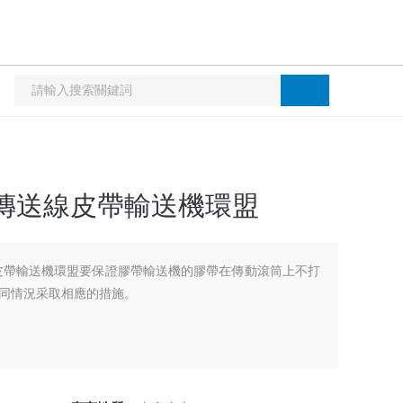
傳送線皮帶輸送機環盟
皮帶輸送機環盟要保證膠帶輸送機的膠帶在傳動滾筒上不打
不同情況采取相應的措施。