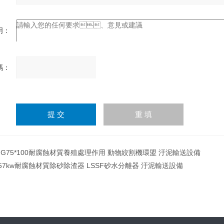
：
：
請
輸
入
計算結果（填寫阿拉伯數
字），如：三加四=7
JG75*100耐腐蝕材質養殖處理作用 動物絞割機環盟 汙泥輸送設備
.57kw耐腐蝕材質除砂除渣器 LSSF砂水分離器 汙泥輸送設備