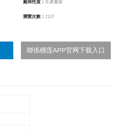
廠商性質：
生產廠家
瀏覽次數：
2137
聯係榴莲APP官网下载入口