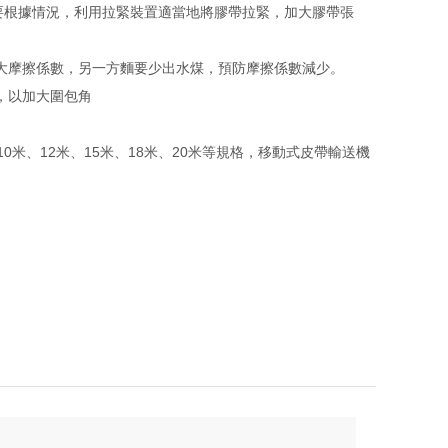
所以要根據情況，利用拉緊裝置適當地將膠帶拉緊，加大膠帶張
摩擦係數，另一方麵要少出水煤，預防摩擦係數減少。
，以加大圍包角
米、12米、15米、18米、20米等規格，移動式皮帶輸送機