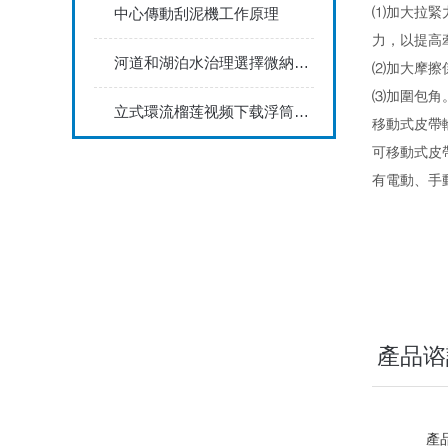
⑴加大拉緊力(
中心傳動刮泥機工作原理
力，以提高牽
河道和湖泊水治理選擇微納米曝氣機的意義？
⑵加大摩擦係數
⑶加圍包角
立式環流榴莲视频下载浮筒式安裝說明
移動式皮帶
可移動式皮帶輸送機
有電動
產品谘
產品